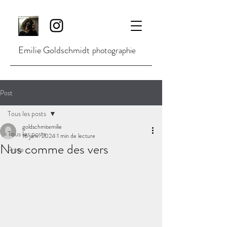
Emilie Goldschmidt
photographie
Post
Tous les posts
goldschmitemilie
Tous les posts
16 janv. 2024
1 min de lecture
Nus comme des vers
Prose