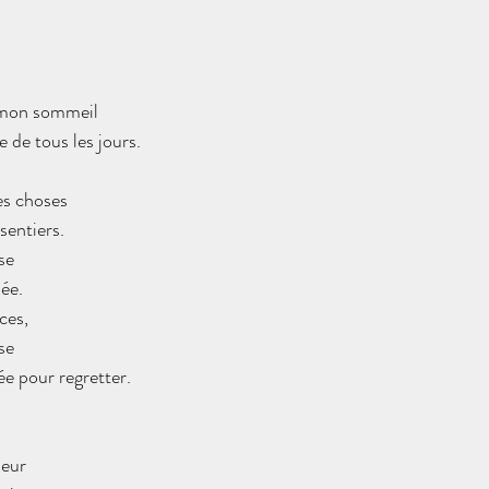
 mon sommeil
 de tous les jours.
des choses
sentiers.
se
ée.
ces,
se
ée pour regretter.
heur