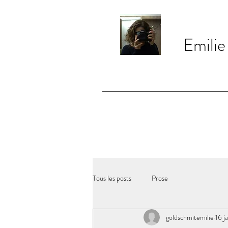
Emilie
Tous les posts
Prose
goldschmitemilie
16 j