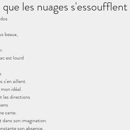
 que les nuages s'essoufflent
 dos
us beaux,
r.
c est lourd
s
 s'en aillent.
 mon idéal.
t les directions
 sens
ne carte.
 dans son imagination.
constante son absence.