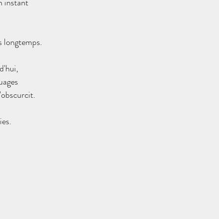
n instant
s longtemps.
d'hui, 
nuages
'obscurcit.
ies.